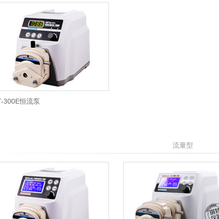
T-300E恒流泵
流量型