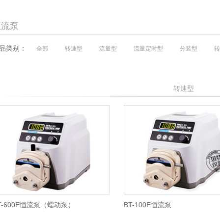
恒流泵
品类别：
全部
转速型
流量型
流量定时型
分装型
转
转速型
T-600E恒流泵（蠕动泵）
BT-100E恒流泵